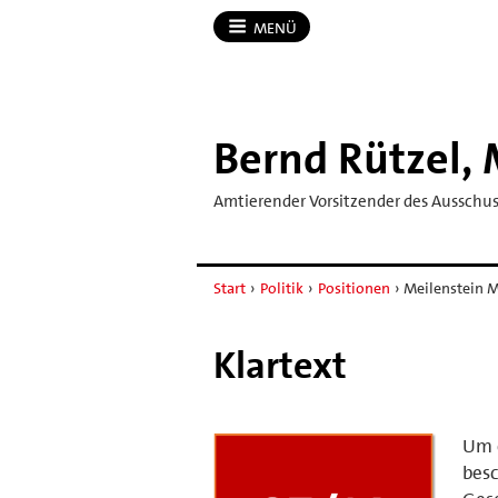
MENÜ
Bernd Rützel,
Amtierender Vorsitzender des Ausschuss
Start
›
Politik
›
Positionen
›
Meilenstein 
Klartext
Um e
besc