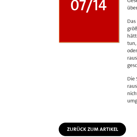
Gese
über
Das 
größ
hätt
tun,
oder
raus
gesc
Die 
raus
nich
umge
ZURÜCK ZUM ARTIKEL