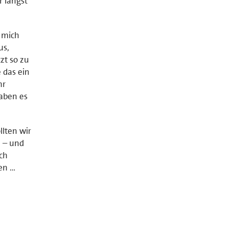
r längst
 mich
us,
zt so zu
 das ein
hr
aben es
llten wir
n – und
ich
en …