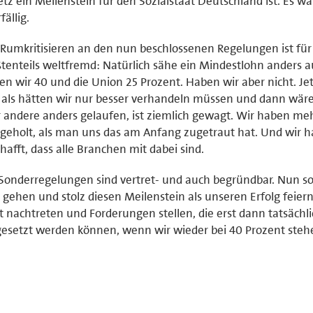
tz ein Meilenstein für den Sozialstaat Deutschland ist. Es wa
fällig.
Rumkritisieren an den nun beschlossenen Regelungen ist für
tenteils weltfremd: Natürlich sähe ein Mindestlohn anders a
en wir 40 und die Union 25 Prozent. Haben wir aber nicht. Jet
 als hätten wir nur besser verhandeln müssen und dann wäre
 andere anders gelaufen, ist ziemlich gewagt. Wir haben me
geholt, als man uns das am Anfang zugetraut hat. Und wir h
hafft, dass alle Branchen mit dabei sind.
Sonderregelungen sind vertret- und auch begründbar. Nun so
 gehen und stolz diesen Meilenstein als unseren Erfolg feier
t nachtreten und Forderungen stellen, die erst dann tatsächl
setzt werden können, wenn wir wieder bei 40 Prozent steh