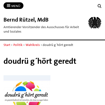
MENÜ
Bernd Rützel, MdB
Amtierender Vorsitzender des Ausschusses für Arbeit
und Soziales
Start
›
Politik
›
Wahlkreis
›
doudrü g´hört geredt
doudrü g´hört geredt